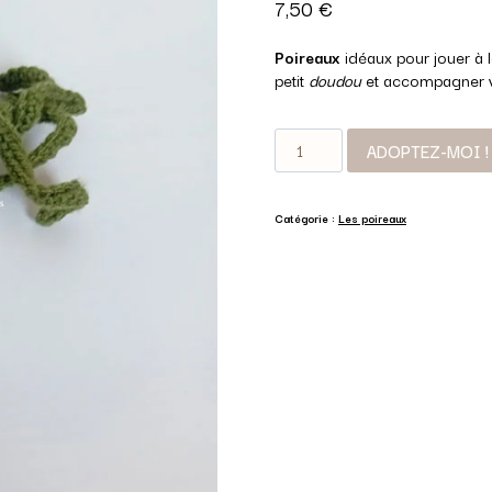
7,50
€
Poireaux
idéaux pour jouer à 
petit
doudou
et accompagner v
quantité
ADOPTEZ-MOI !
de
Les
poireaux
Catégorie :
Les poireaux