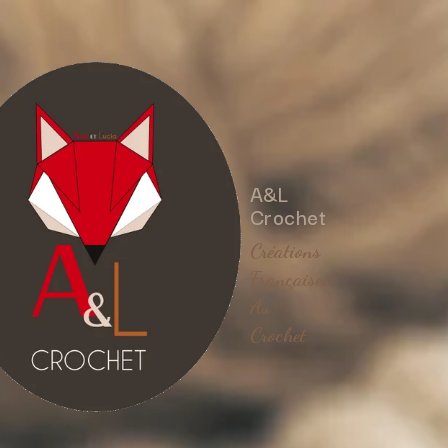
A&L
Crochet
Créations
Françaises
Au
Crochet