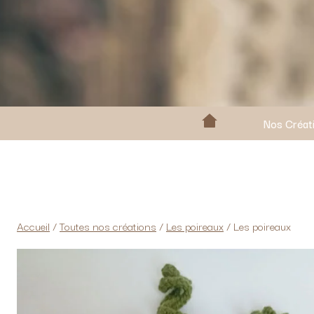
Nos Créat
Accueil
/
Toutes nos créations
/
Les poireaux
/
Les poireaux