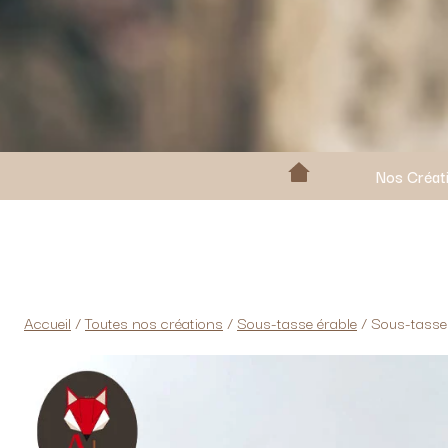
Nos Créat
Accueil
/
Toutes nos créations
/
Sous-tasse érable
/
Sous-tasse