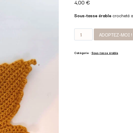
4,00
€
Sous-tasse érable
crocheté 
quantité
ADOPTEZ-MOI !
de
Sous-
tasse
Catégorie :
Sous-tasse érable
érable