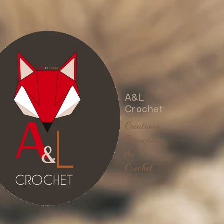
A&L
Crochet
Créations
Françaises
Au
Crochet