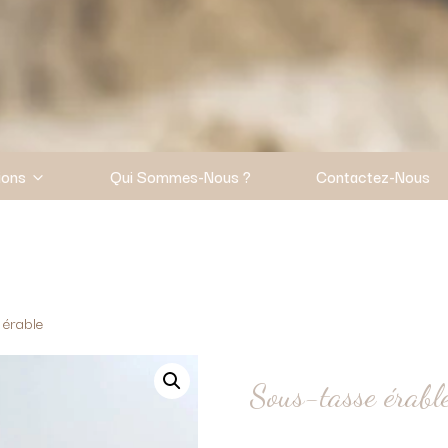
ions
Qui Sommes-Nous ?
Contactez-Nous
 érable
Sous-tasse érabl