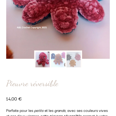
Pieuvre réversible
14,00
€
Parfaite pour les
petits
et les
grands
, avec ses couleurs vives
et ses deux
visages
, cette
pieuvre réversible
permet à votre