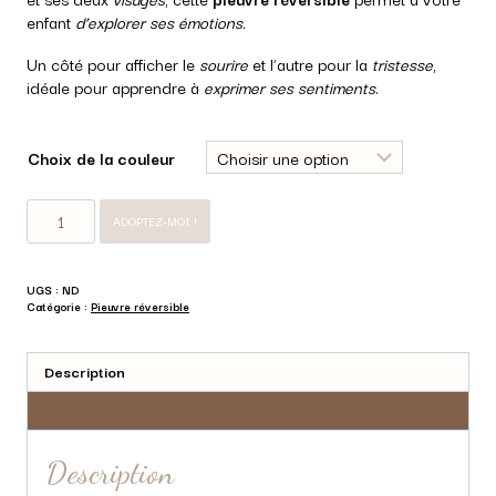
enfant
d’explorer ses émotions.
Un côté pour afficher le
sourire
et l’autre pour la
tristesse
,
idéale pour apprendre à
exprimer ses sentiments
.
Choix de la couleur
quantité
ADOPTEZ-MOI !
de
Pieuvre
réversible
UGS :
ND
Catégorie :
Pieuvre réversible
Description
Informations complémentaires
Description