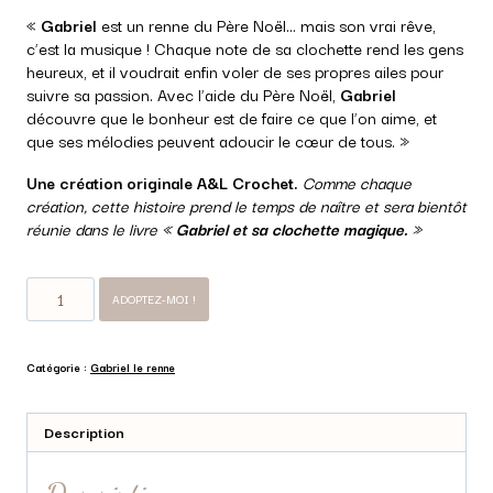
«
Gabriel
est un renne du Père Noël… mais son vrai rêve,
c’est la musique ! Chaque note de sa clochette rend les gens
heureux, et il voudrait enfin voler de ses propres ailes pour
suivre sa passion. Avec l’aide du Père Noël,
Gabriel
découvre que le bonheur est de faire ce que l’on aime, et
que ses mélodies peuvent adoucir le cœur de tous. »
Une création originale A&L Crochet.
Comme chaque
création, cette histoire prend le temps de naître et sera bientôt
réunie dans le livre «
Gabriel et sa clochette magique.
»
quantité
ADOPTEZ-MOI !
de
Gabriel
le
Catégorie :
Gabriel le renne
renne
Description