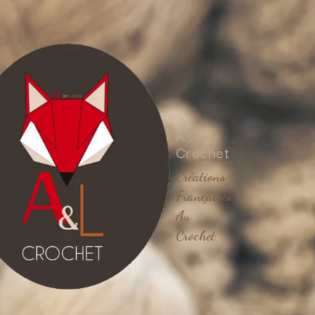
A&L
Crochet
Créations
Françaises
Au
Crochet