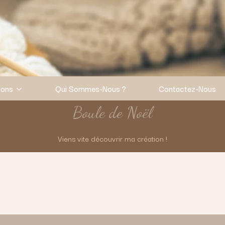
ions
Qui Sommes-Nous ?
Contactez-Nous
Boule de Noël
Viens vite découvrir ma création !