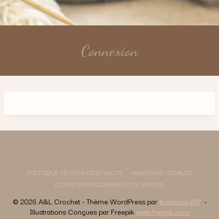
Connexion
POLITIQUE DE CONFIDENTIALITÉ
MENTIONS LÉGALES
CONDITIONS GÉNÉRALES DE VENTES
© 2026 A&L Crochet - Thème WordPress par
Kadence WP
-
Illustrations Conçues par Freepik
www.freepik.com