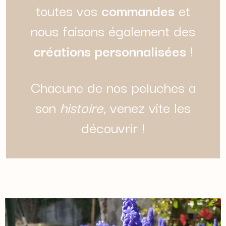
toutes vos
commandes
et
nous faisons également des
créations personnalisées
!
Chacune de nos peluches a
son
histoire
, venez vite les
découvrir !​