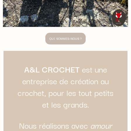
QUI SOMMES-NOUS ?
A&L CROCHET
est une
entreprise de création au
crochet, pour les tout petits
et les grands.
Nous réalisons avec
amour